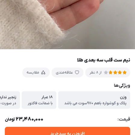
نیم ست قلب سه بعدی طلا
علاقه‌مندی
مقایسه
از 8 نظر
ویژگی‌ها
وزن
۱۸ عیار
زنجیر ندارد
پلاک و گوشواره باهم ۹۷۰سوت می باشد
با ضمانت فاکتور
23,480,000
قیمت:
تومان
افزودن به سبدخرید