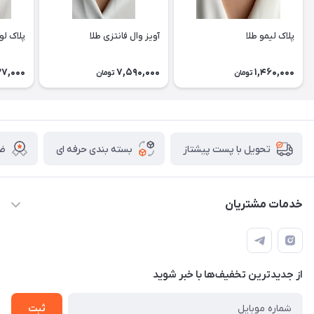
پلاک لیمو طلا
آویز وال فانتزی طلا
پلاک لو
27,000
7,590,000
1,460,000
تومان
تومان
بسته بندی حرفه ای
ضم
تحویل با پست پیشتاز
خدمات مشتریان
قوانین
تماس با ما
از جدید‌ترین تخفیف‌ها با‌ خبر شوید
سوالات متداول و پر تکرار
آموزش خرید و پیگیری سفارش
ثبت