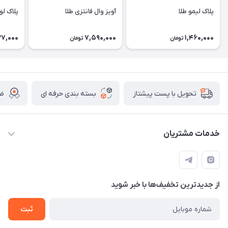
پلاک لیمو طلا
آویز وال فانتزی طلا
پلاک لو
27,000
7,590,000
1,460,000
تومان
تومان
بسته بندی حرفه ای
ضم
تحویل با پست پیشتاز
خدمات مشتریان
قوانین
تماس با ما
از جدید‌ترین تخفیف‌ها با‌ خبر شوید
سوالات متداول و پر تکرار
آموزش خرید و پیگیری سفارش
ثبت