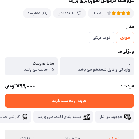
عروسک خرگوش سوپرایزی بزرگ
علاقه‌مندی
مقایسه
از 8 نظر
مدل
هویج
توت فرنگی
ویژگی‌ها
.
سایز عروسک
وارداتی و قابل شستشو می باشد
۳۵ سانت می باشد
799,000
قیمت:
تومان
افزودن به سبدخرید
موجود در انبار
بسته بندی اختصاصی و زیبا
گارانتی اصالت
معرفی
مشخصات
دیدگاه‌ها