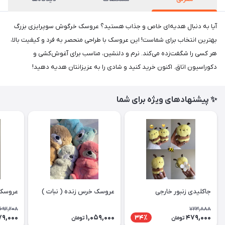
آیا به دنبال هدیه‌ای خاص و جذاب هستید؟ عروسک خرگوش سوپرایزی بزرگ
بهترین انتخاب برای شماست! این عروسک با طراحی منحصر به فرد و کیفیت بالا،
هر کسی را شگفت‌زده می‌کند. نرم و دلنشین، مناسب برای آغوش‌کشی و
دکوراسیون اتاق. اکنون خرید کنید و شادی را به عزیزانتان هدیه دهید!
✨ پیشنهادهای ویژه برای شما
جاکلیدی زنبور خارجی
عروسک خرس زنده ( نبات )
عروسک
692,208
723,888
79,000
1,059,000
479,000
34٪
تومان
تومان