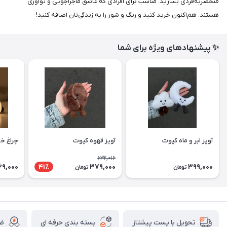
منحصربه‌فردی بسازید. مناسب برای افرادی که عاشق ماجراجویی و نوآوری
هستند. هم‌اکنون خرید کنید و رنگ و شور را به زندگی‌تان اضافه کنید!
✨ پیشنهادهای ویژه برای شما
آویز ابر و ماه کیوت
آویز قهوه کیوت
چراغ خ
632,016
69,000
379,000
399,000
41٪
تومان
تومان
بسته بندی حرفه ای
ضم
تحویل با پست پیشتاز