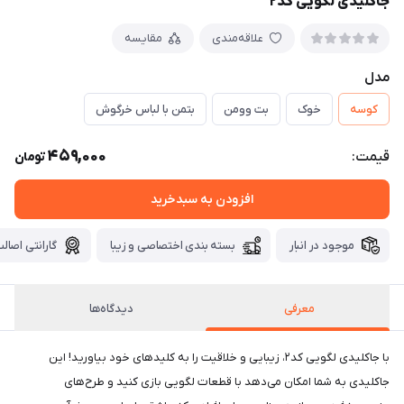
جاکلیدی لگویی کد۲
علاقه‌مندی
مقایسه
مدل
کوسه
خوک
بت وومن
بتمن با لباس خرگوش
459,000
قیمت:
تومان
افزودن به سبدخرید
موجود در انبار
بسته بندی اختصاصی و زیبا
گارانتی اصالت
معرفی
دیدگاه‌ها
با جاکلیدی لگویی کد۲، زیبایی و خلاقیت را به کلیدهای خود بیاورید! این
جاکلیدی به شما امکان می‌دهد با قطعات لگویی بازی کنید و طرح‌های