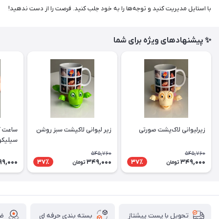
با استایل مدیریت کنید و توجه‌ها را به خود جلب کنید. فرصت را از دست ندهید!
✨ پیشنهادهای ویژه برای شما
زیرلیوانی لاک‌پشت صورتی
زیر لیوانی لاکپشت سبز روشن
ساعت ک
سیلیکو
545,760
545,760
99,000
349,000
349,000
37٪
37٪
تومان
تومان
بسته بندی حرفه ای
ضم
تحویل با پست پیشتاز