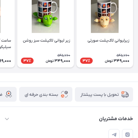
زیرلیوانی لاک‌پشت صورتی
زیر لیوانی لاکپشت سبز روشن
ساعت ک
سیلیکو
545,760
545,760
99,000
349,000
349,000
37٪
37٪
تومان
تومان
بسته بندی حرفه ای
ضم
تحویل با پست پیشتاز
خدمات مشتریان
قوانین