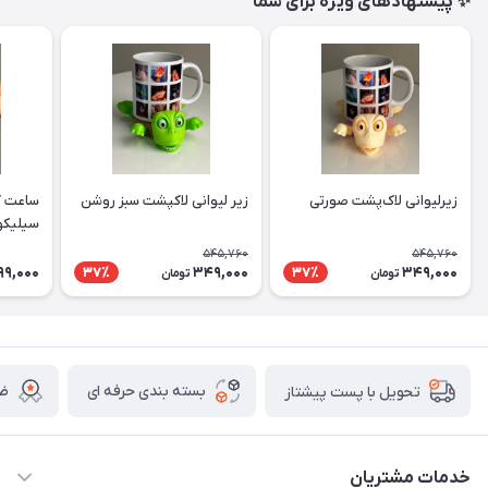
✨ پیشنهادهای ویژه برای شما
زیرلیوانی لاک‌پشت صورتی
زیر لیوانی لاکپشت سبز روشن
ساعت ک
سیلیکو
545,760
545,760
99,000
349,000
349,000
37٪
37٪
تومان
تومان
بسته بندی حرفه ای
ضم
تحویل با پست پیشتاز
خدمات مشتریان