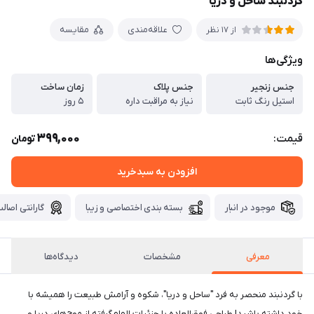
گردنبند ساحل و دریا
علاقه‌مندی
مقایسه
از 17 نظر
ویژگی‌ها
جنس زنجیر
جنس پلاک
زمان ساخت
استیل رنگ ثابت
نیاز به مراقبت داره
۵ روز
399,000
قیمت:
تومان
افزودن به سبدخرید
موجود در انبار
بسته بندی اختصاصی و زیبا
گارانتی اصالت
معرفی
مشخصات
دیدگاه‌ها
با گردنبند منحصر به فرد "ساحل و دریا"، شکوه و آرامش طبیعت را همیشه با
خود داشته باشید! طراحی فوق‌العاده با جزئیات الهام‌گرفته از موج‌های دریا و