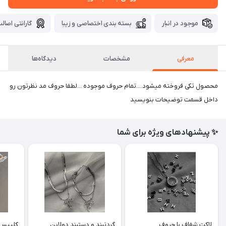
موجود در انبار
بسته بندی اختصاصی و زیبا
گارانتی اصالت
معرفی
مشخصات
دیدگاه‌ها
محصول تکی فروخته میشود....تمام حروف موجوده ...لطفا حروف مد نظرتون رو
داخل قسمت توضیحات بنویسید
✨ پیشنهادهای ویژه برای شما
لاکت شفاف با حروف
گردنبند و دستبند دولاین
کلیپس 