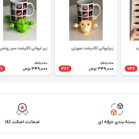
د
زیرلیوانی لاک‌پشت صورتی
زیر لیوانی لاکپشت سبز روشن
545,760
545,760
349,000
349,000
7٪
37٪
73٪
تومان
تومان
بسته بندی حرفه ای
ضمانت اصالت کالا