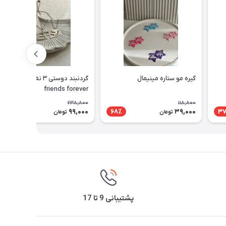
گیره مو ستاره مینیمال
گردنبند دوستی ۳ نفره best
friends forever
238,800
118,800
99,000
39,000
59٪
68٪
3
تومان
تومان
پشتیبانی 9 تا 17