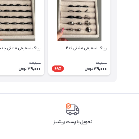
رینگ تخفیفی مشکی کد۲
رینگ تخفیفی مشکی جدی
142,800
118,800
39,000
39,000
68٪
تومان
تومان
تحویل با پست پیشتاز