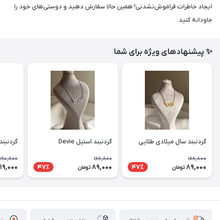
ایجاد خاطرات فراموش‌نشدنی! همین حالا سفارش دهید و دوستی‌های خود را
جاودانه کنید.
✨ پیشنهادهای ویژه برای شما
گردنبند سال میلادی طلایی
گردنبند استیل Devie
گردنبند
190,800
166,800
166,800
119,000
89,000
89,000
47٪
47٪
تومان
تومان