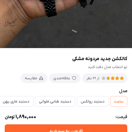
کالکشن جدید مردونه مشکی
تو انتخاب مدل دقت کنید
علاقه‌مندی
مقایسه
از 31 نظر
مدل
ساعت
دستبند رولکس
دستبند طنابی ملوانی
دستبند ماری پهن
1,890,000
قیمت:
تومان
افزودن به سبدخرید