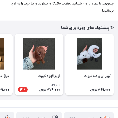
جشن‌ها. با قطره بارون شبتاب، لحظات ماندگاری بسازید و جذابیت را به اوج
برسانید!
✨ پیشنهادهای ویژه برای شما
آویز ابر و ماه کیوت
آویز قهوه کیوت
چراغ خ
632,016
69,000
379,000
399,000
41٪
تومان
تومان