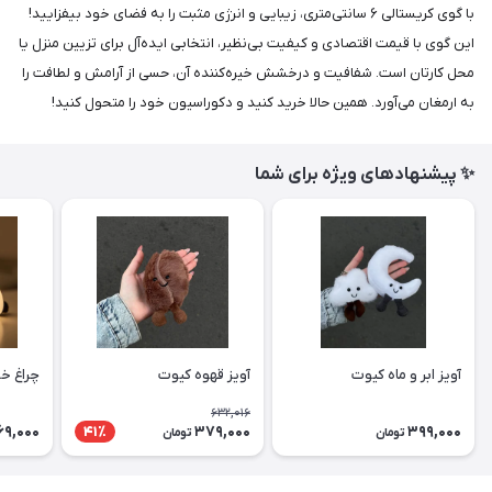
با گوی کریستالی ۶ سانتی‌متری، زیبایی و انرژی مثبت را به فضای خود بیفزایید!
این گوی با قیمت اقتصادی و کیفیت بی‌نظیر، انتخابی ایده‌آل برای تزیین منزل یا
محل کارتان است. شفافیت و درخشش خیره‌کننده آن، حسی از آرامش و لطافت را
به ارمغان می‌آورد. همین حالا خرید کنید و دکوراسیون خود را متحول کنید!
✨ پیشنهادهای ویژه برای شما
آویز ابر و ماه کیوت
آویز قهوه کیوت
چراغ خ
632,016
69,000
379,000
399,000
41٪
تومان
تومان