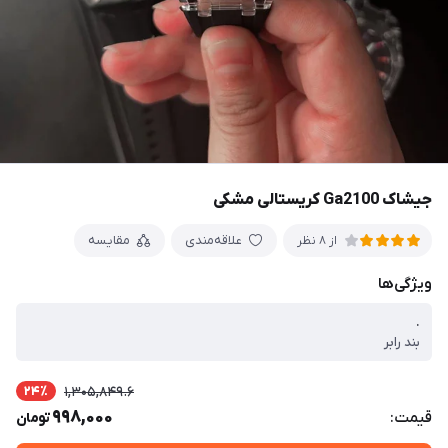
جیشاک Ga2100 کریستالی مشکی
علاقه‌مندی
مقایسه
از 8 نظر
ویژگی‌ها
.
بند رابر
24٪
1,305,849.6
998,000
قیمت:
تومان