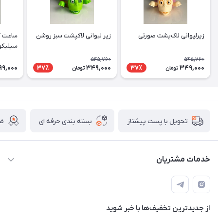
زیرلیوانی لاک‌پشت صورتی
زیر لیوانی لاکپشت سبز روشن
ساعت ک
سیلیکو
545,760
545,760
99,000
349,000
349,000
37٪
37٪
تومان
تومان
بسته بندی حرفه ای
ضم
تحویل با پست پیشتاز
خدمات مشتریان
قوانین
تماس با ما
از جدید‌ترین تخفیف‌ها با‌ خبر شوید
سوالات متداول و پر تکرار