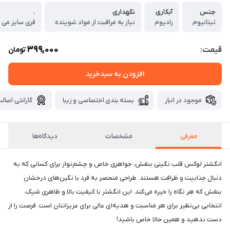
جنس
آبکاری
نگهداری
.
تیتانیوم
رادیوم
نیاز به مراقبت از مواد شوینده
فری سایز می 
399,000
قیمت:
تومان
افزودن به سبدخرید
موجود در انبار
بسته بندی اختصاصی و زیبا
گارانتی اصالت
معرفی
مشخصات
دیدگاه‌ها
انگشتر لوکس قلب نگینی بنفش، جواهری خاص و چشم‌نواز برای کسانی که به
دنبال جذابیت و ظرافت هستند. طراحی منحصر به فرد با نگین‌های درخشان
بنفش که هر نگاه را خیره می‌کند. این انگشتر با کیفیت بالا و ظاهری شیک،
انتخابی بی‌نظیر برای هر مناسبت و هدیه‌ای عالی برای عزیزانتان است. فرصت را از
دست ندهید و همین حالا خاص باشید!