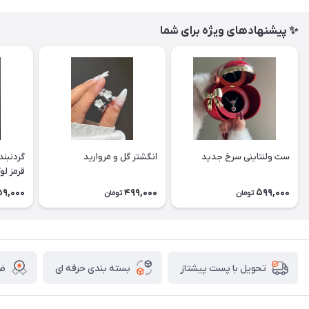
✨ پیشنهادهای ویژه برای شما
ست ولنتاینی سرخ جدید
انگشتر گل و مروارید
گردنبند
قرمز ل
9,000
499,000
599,000
تومان
تومان
بسته بندی حرفه ای
ضم
تحویل با پست پیشتاز