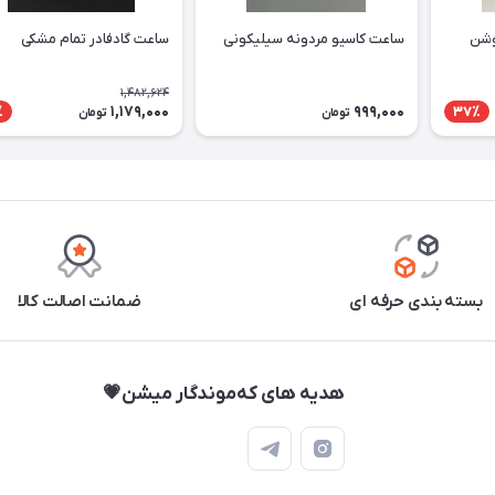
وشن
ساعت کاسیو مردونه سیلیکونی
ساعت گادفادر تمام مشکی
1,482,624
1,179,000
999,000
٪
37٪
تومان
تومان
بسته بندی حرفه ای
ضمانت اصالت کالا
هدیه های که‌موندگار میشن💗