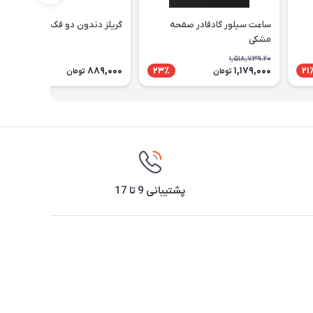
ساعت سیلور گادفادر صفحه
گریلز دندون دو فک آتشی
مشکی
1,518,739.20
889,000
1,179,000
23٪
21
تومان
تومان
پشتیبانی 9 تا 17