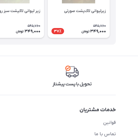
زیرلیوانی لاک‌پشت صورتی
زیر لیوانی لاکپشت سبز ر
545,760
545,760
349,000
349,000
37٪
تومان
تومان
تحویل با پست پیشتاز
خدمات مشتریان
قوانین
تماس با ما